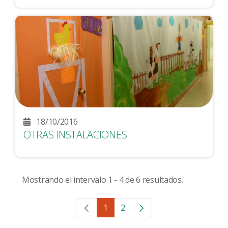
18/10/2016
OTRAS INSTALACIONES
Mostrando el intervalo 1 - 4 de 6 resultados.
1
2
Página
Página