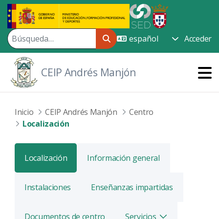
Saltar al contenido principal
Acceder
CEIP Andrés Manjón
Inicio
CEIP Andrés Manjón
Centro
Localización
Localización
Información general
Instalaciones
Enseñanzas impartidas
Documentos de centro
Servicios
Alternar