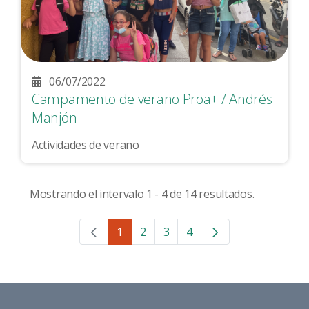
06/07/2022
Campamento de verano Proa+ / Andrés
Manjón
Actividades de verano
Mostrando el intervalo 1 - 4 de 14 resultados.
1
2
3
4
Página
Página
Página
Página