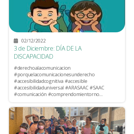
02/12/2022
3 de Diciembre: DÍA DE LA
DISCAPACIDAD
#derechoalacomunicacion
#porquelacomunicacionesunderecho
#accesibilidadcognitiva #accesible
#accesibilidaduniversal #ARASAAC #SAAC
#comunicación #comprendomientorno
#Ceutaaccesible #Ceuta #yopuedo...