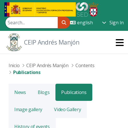
Skip to Main Content
Sign In
CEIP Andrés Manjón
Inicio
CEIP Andrés Manjón
Contents
Publications
News
Blogs
Publications
Image gallery
Video Gallery
History of events