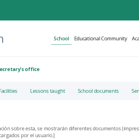
n
School
Educational Community
Ac
ecretary's office
Facilities
Lessons taught
School documents
Ser
mación sobre esta, se mostrarán diferentes documentos (impreso
scargados por el usuario.]