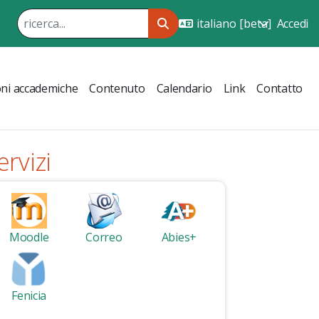
Accedi
ni accademiche
Contenuto
Calendario
Link
Contatto
ervizi
Moodle
Correo
Abies+
Fenicia