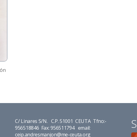
ión
S
C/ Linares S/N. C.P. 51001 CEUTA Tfno:-
956518846 Fax: 956511794 email:
ceip.andresmanjon@me-ceuta.org