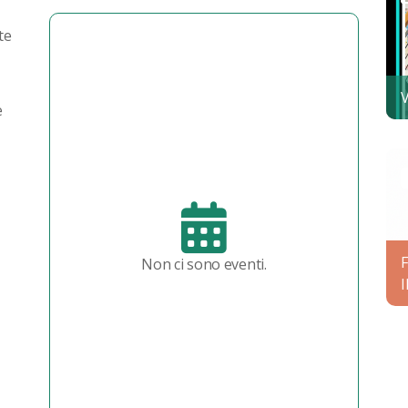
te
V
e
Non ci sono eventi.