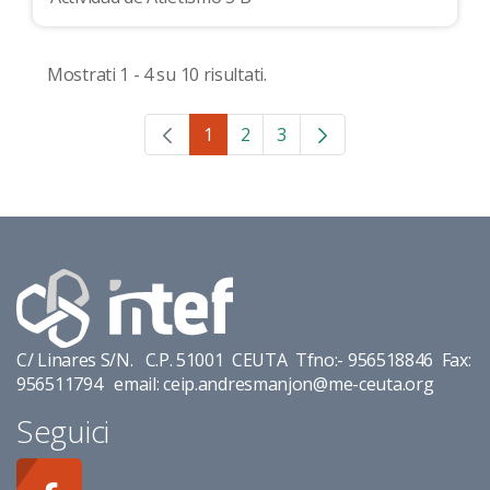
Mostrati 1 - 4 su 10 risultati.
1
2
3
Pagina
Pagina
Pagina
C/ Linares S/N. C.P. 51001 CEUTA Tfno:- 956518846 Fax:
956511794 email: ceip.andresmanjon@me-ceuta.org
Seguici