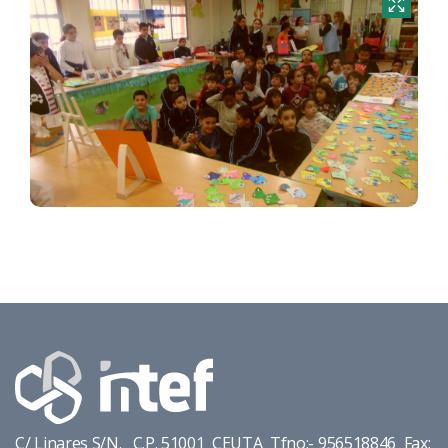
C/ Linares S/N. C.P. 51001 CEUTA Tfno:- 956518846 Fax: