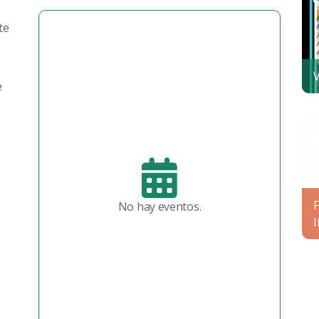
te
V
e
No hay eventos.