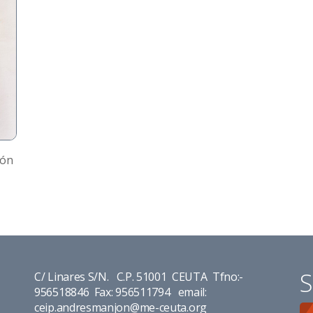
ión
S
C/ Linares S/N. C.P. 51001 CEUTA Tfno:-
956518846 Fax: 956511794 email:
ceip.andresmanjon@me-ceuta.org