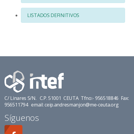
LISTADOS DEFINITIVOS
C/ Linares S/N. C.P. 51001 CEUTA Tfno:- 956518846 Fax:
956511794 email: ceip.andresmanjon@me-ceuta.org
Síguenos