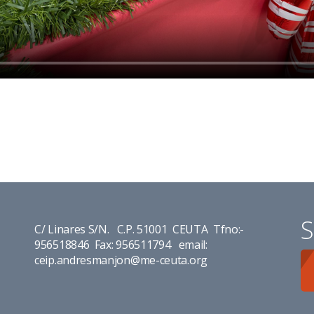
S
C/ Linares S/N. C.P. 51001 CEUTA Tfno:-
956518846 Fax: 956511794 email:
ceip.andresmanjon@me-ceuta.org