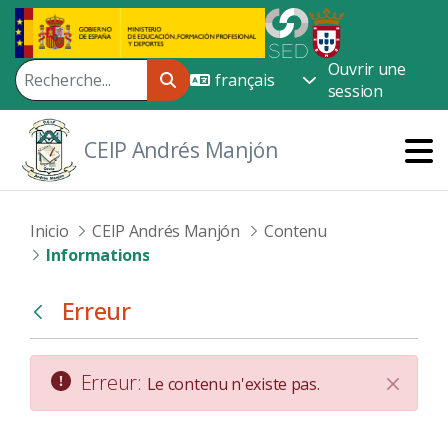
Saut au contenu principal
Ouvrir une
session
CEIP Andrés Manjón
Inicio
CEIP Andrés Manjón
Contenu
Informations
Erreur
Retour
Erreur:
Le contenu n'existe pas.
Fin