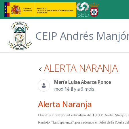
Saut au contenu principal
CEIP Andrés Manjó
ALERTA NARANJA
María Luisa Abarca Ponce
modifié il y a 6 mois.
Alerta Naranja
Desde la Comunidad educativa del C.E.I.P. André Manjón q
Realojo "La Esperanza", por cedernos el Feloj de la Puerta de