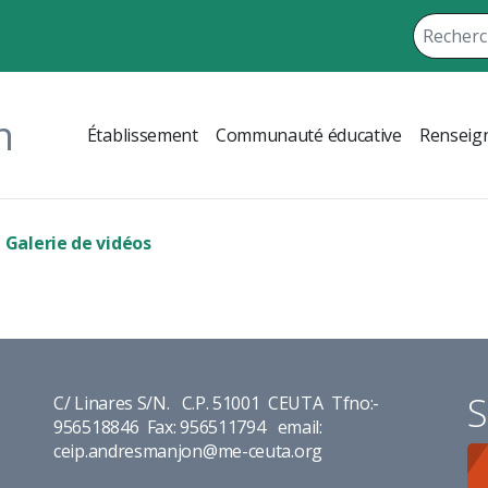
n
Établissement
Communauté éducative
Renseign
Galerie de vidéos
S
C/ Linares S/N. C.P. 51001 CEUTA Tfno:-
956518846 Fax: 956511794 email:
ceip.andresmanjon@me-ceuta.org