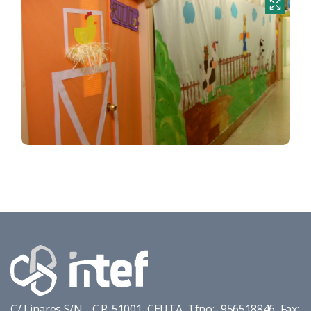
C/ Linares S/N. C.P. 51001 CEUTA Tfno:- 956518846 Fax: