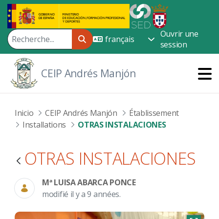
Saut au contenu principal
Ouvrir une
session
CEIP Andrés Manjón
Inicio
CEIP Andrés Manjón
Établissement
Installations
OTRAS INSTALACIONES
OTRAS INSTALACIONES
Mª LUISA ABARCA PONCE
modifié il y a 9 années.