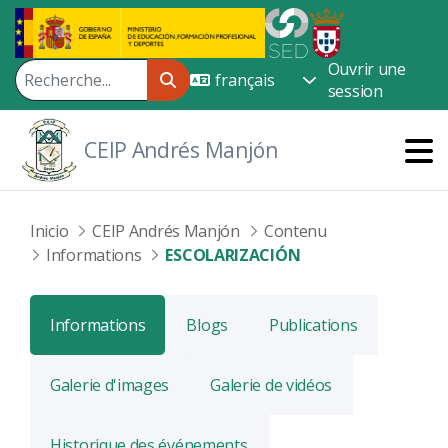
Saut au contenu principal
Ouvrir une
session
CEIP Andrés Manjón
Inicio
CEIP Andrés Manjón
Contenu
Informations
ESCOLARIZACIÓN
Informations
Blogs
Publications
Galerie d'images
Galerie de vidéos
Historique des événements