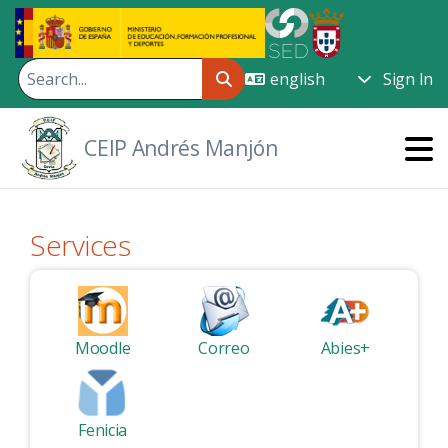
Skip to Main Content
Sign In
CEIP Andrés Manjón
Services
Moodle
Correo
Abies+
Fenicia