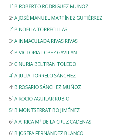
1º B
ROBERTO RODRIGUEZ MUÑOZ
2
º A
JOSÉ MANUEL MARTÍNEZ GUTIÉRREZ
2º B
NOELIA TORRECILLAS
3
º A
INMACULADA RIVAS RIVAS
3
º B
VICTORIA LOPEZ GAVILAN
3
º C
NURIA BELTRAN TOLEDO
4º A
JULIA TORRELO SÁNCHEZ
4
º B
ROSARIO SÁNCHEZ MUÑOZ
5
º A
ROCIO AGUILAR RUBIO
5º B
MONTSERRAT BO JIMÉNEZ
6
º A
ÁFRICA Mª DE LA CRUZ CADENAS
6
º B
JOSEFA FERNÁNDEZ BLANCO