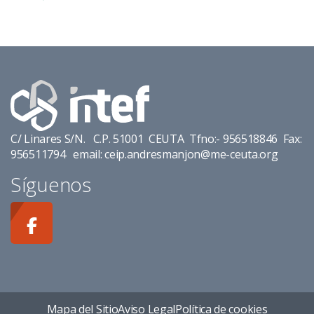
C/ Linares S/N. C.P. 51001 CEUTA Tfno:- 956518846 Fax:
956511794 email: ceip.andresmanjon@me-ceuta.org
Síguenos
Mapa del Sitio
Aviso Legal
Política de cookies