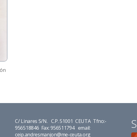
ión
S
C/ Linares S/N. C.P. 51001 CEUTA Tfno:-
956518846 Fax: 956511794 email:
ceip.andresmanjon@me-ceuta.org