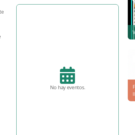
te
V
e
No hay eventos.